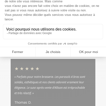
★★★★★
« Installation impeccable, équipe professionnelle et délai
respecté. Le store banne motorisé est un vrai confort au
quotidien. Je recommande Allison Protection sans
hésitation. »
Marc P.
Store banne extérieur · Neupré, Liège
★★★★★
« Parfaits pour notre brasserie. Les parasols 4 bras sont
solides, esthétiques et nos clients adorent vraiment leur
élégance. Le suivi après-vente d’Allison est irréprochable
et très réactif. »
Thomas D.