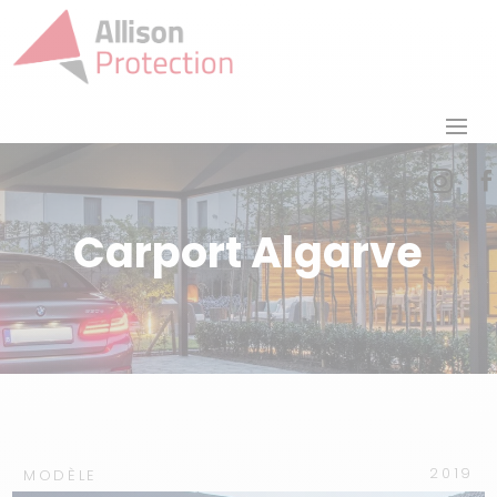


Carport Algarve
2019
MODÈLE