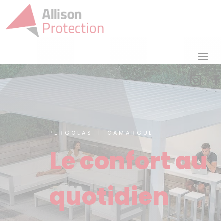


PARASOLS
PERGOLAS | CAMARGUE
Pour
Le confort au
Particuliers
quotidien
& Horeca