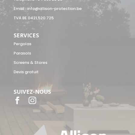
Email :
info@allison-protection.be
TVA BE 0421.520.725
SERVICES
Pergolas
Parasols
Screens & Stores
Devis gratuit
SUIVEZ-NOUS

