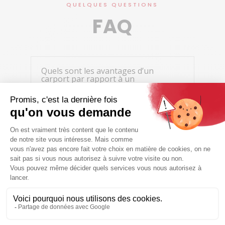
QUELQUES QUESTIONS
FAQ
Quels sont les avantages d’un
carport par rapport à un
garage ?
Un carport offre une protection efficace
contre la pluie, la neige, le soleil et le gel
tout en étant plus rapide à installer et
généralement plus économique qu’un
garage traditionnel. Il favorise également
une meilleure ventilation autour du véhicule.
Les carports sont-ils réalisés
sur mesure ?