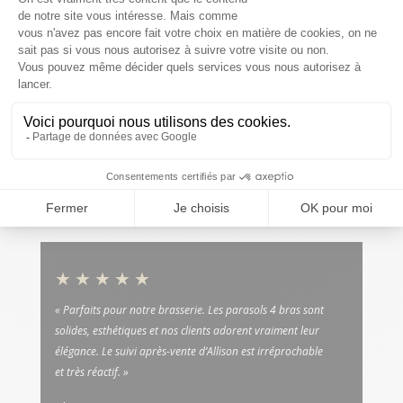
★★★★★
« Installation impeccable, équipe professionnelle et délai
respecté. Le store banne motorisé est un vrai confort au
quotidien. Je recommande Allison Protection sans
hésitation. »
Marc P.
Store banne extérieur · Neupré, Liège
★★★★★
« Parfaits pour notre brasserie. Les parasols 4 bras sont
solides, esthétiques et nos clients adorent vraiment leur
élégance. Le suivi après-vente d’Allison est irréprochable
et très réactif. »