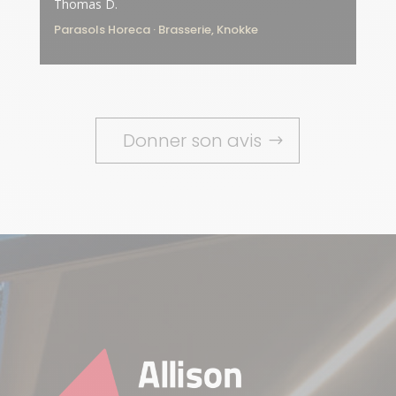
Thomas D.
Parasols Horeca · Brasserie, Knokke
Donner son avis