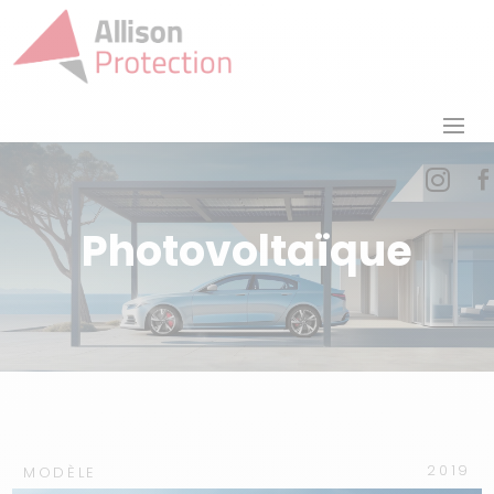


Photovoltaïque
2019
MODÈLE