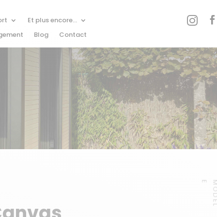


rt
Et plus encore…
rgement
Blog
Contact
E
Canvas