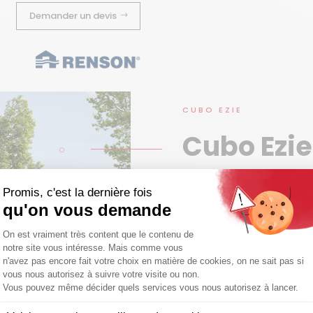
Demander un devis
CUBO EZIE
Cubo Ezie
_________________
[
La pergola Cubo Ezie séduit
pour prolonger votre espace 
contre les intempéries tout
vitrée.
Fabriquée en aluminium ther
durabilité et esthétique cont
système d’évacuation des eau