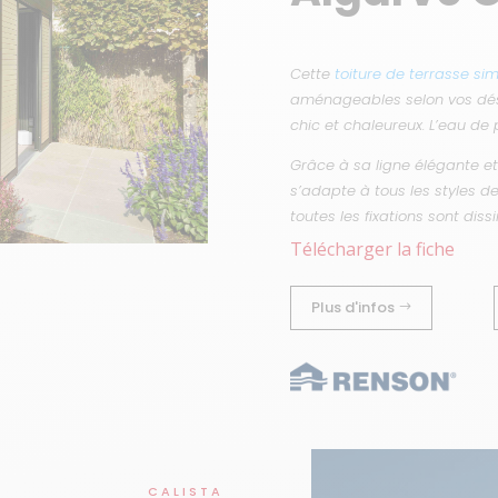
Cette
toiture de terrasse si
aménageables selon vos désir
chic et chaleureux. L’eau de 
Grâce à sa ligne élégante et
s’adapte à tous les styles d
toutes les fixations sont diss
Télécharger la fiche
Plus d'infos
CALISTA