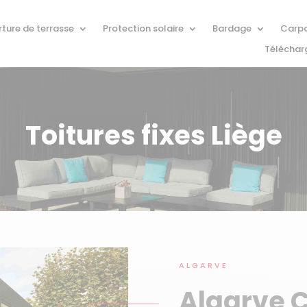
ture de terrasse
Protection solaire
Bardage
Carpo
Télécha
Toitures fixes Liège
ALGARVE
Algarve 
_________________
[