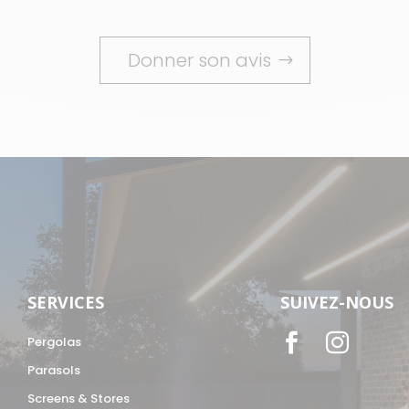
Donner son avis
SERVICES
SUIVEZ-NOUS


Pergolas
Parasols
Screens & Stores