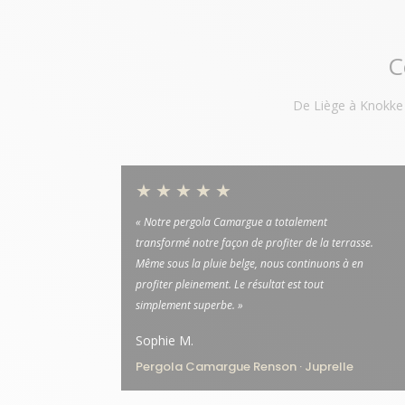
C
De Liège à Knokke e
★★★★★
« Notre pergola Camargue a totalement
transformé notre façon de profiter de la terrasse.
Même sous la pluie belge, nous continuons à en
profiter pleinement. Le résultat est tout
simplement superbe. »
Sophie M.
Pergola Camargue Renson · Juprelle