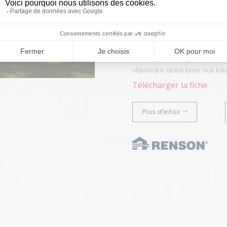
Disponible en version adoss
d’aménagement extérieur.
Entièrement personnalisable
vitrées coulissantes, des pr
confortable et agréable à v
répondre aussi bien aux bes
Télécharger la fiche
Plus d'infos