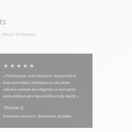
ts
 Allison Protection.
★★★★★
« Parfaits pour notre brasserie. Les parasols 4
bras sont solides, esthétiques et nos clients
adorent vraiment leur élégance. Le suivi après-
vente d’Allison est irréprochable et très réactif. »
Thomas D.
Parasols Horeca · Brasserie, Knokke