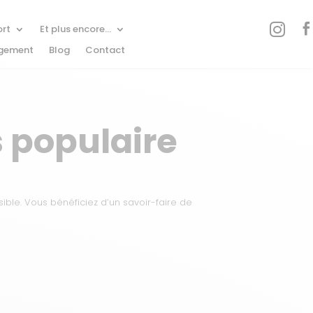


rt
Et plus encore…
rgement
Blog
Contact
s populaire
sible. Vous bénéficiez d’un savoir-faire de