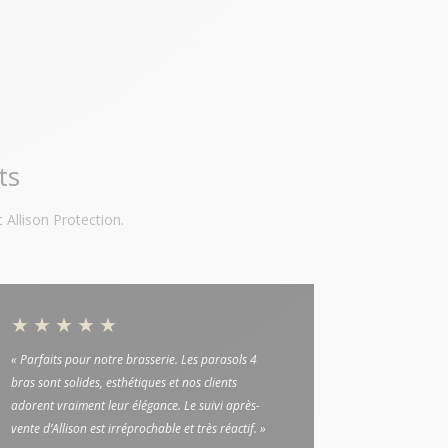
ts
 Allison Protection.
★★★★★
« Parfaits pour notre brasserie. Les parasols 4
bras sont solides, esthétiques et nos clients
adorent vraiment leur élégance. Le suivi après-
vente d’Allison est irréprochable et très réactif. »