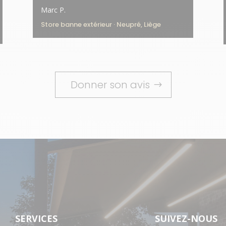
Marc P.
Store banne extérieur · Neupré, Liège
Donner son avis
SERVICES
SUIVEZ-NOUS