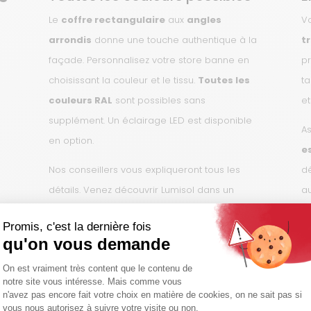
Le
coffre rectangulaire
aux
angles
V
arrondis
donne une touche authentique à la
t
façade. Personnalisez votre store banne en
pr
choisissant la couleur et le tissu.
Toutes les
ta
couleurs RAL
sont possibles sans
et
supplément. Un éclairage LED est disponible
As
en option.
e
Nos conseillers vous expliqueront tous les
d
détails. Venez découvrir Lumisol dans un
a
showroom près de chez vous.
n
af
Largeur maximale : 7 m ou 14 m connectés
Avancée maximale pour 5,5 m de largeur