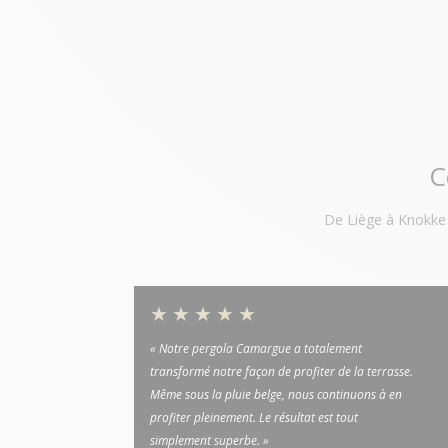
C
De Liège à Knokke e
★★★★★
« Notre pergola Camargue a totalement
transformé notre façon de profiter de la terrasse.
Même sous la pluie belge, nous continuons à en
profiter pleinement. Le résultat est tout
simplement superbe. »